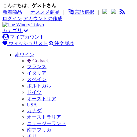
こんにちは、
ゲストさん
新着商品
|
オススメ商品
|
言語選択
|
ログイン
アカウントの作成
カテゴリ
マイアカウント
ウィッシュリスト
注文履歴
赤ワイン
Go back
フランス
イタリア
スペイン
ポルトガル
ドイツ
オーストリア
USA
カナダ
オーストラリア
ニュージーランド
南アフリカ
チリ