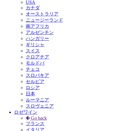
USA
カナダ
オーストラリア
ニュージーランド
南アフリカ
アルゼンチン
ハンガリー
ギリシャ
スイス
クロアチア
モルドバ
チェコ
スロバキア
セルビア
ロシア
日本
ルーマニア
スロヴェニア
ロゼワイン
Go back
フランス
イタリア